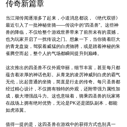
传奇新篇章
当江湖传闻逐渐多了起来，小道消息都说，《绝代双骄》
最近引入了一批神秘坐骑——传说中的“四圣兽”。这些神
兽的降临，不仅给整个游戏世界带来了前所未有的震撼，
也为玩家开启了一扰传说之门。想象一下，当你骑着巨大
的青龙盘旋，驾驭着威猛的白虎驰骋，或是踏着神秘的朱
雀腾空而起，整个人的气场都瞬间提升到巅峰。
这次推出的四圣兽不仅外观华丽，细节丰富，甚至每只都
蕴含着浓厚的神话色彩。从青龙的凌厉神威到白虎的霸气
无伦，比起普通的坐骑，简直是行走的传奇。每只圣兽都
经过精心设计，不仅拥有独特的外观，还附带强力属性加
成，极大增强战斗力。这也意味着，骑乘四圣兽的玩家将
在战场上拥有绝对优势，无论是PK还是团队副本，都能
如虎添翼。
值得一提的是，这四圣兽在游戏中的获得方式也别具一