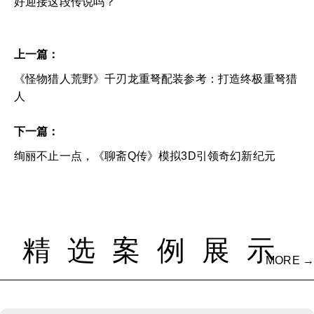
好迎接这段传说吗？
上一篇：
《怪物猎人荒野》千刃龙重弩配装参考：打造终极重弩猎
人
下一篇：
绚丽不止一点，《聊斋Q传》模拟3D引领奇幻新纪元
精选案例展示
MORE →